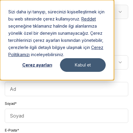
Türkçe
Sizi daha iyi tanıyıp, sürecinizi kişiselleştirmek için
bu web sitesinde çerez kullanıyoruz.
Reddet
seçeneğine tıklamanız halinde ilgi alanlarınıza
Hoş Geldiniz,
yönelik özel bir deneyim sunamayacağız. Çerez
Hesap Oluşturun
tercihlerinizi çerez ayarları kısmından yönetebilir,
çerezlerle ilgili detaylı bilgiye ulaşmak için
Çerez
Hizmet Almak İstediğiniz Ülke*
Politikamızı
inceleyebilirsiniz.
Çerez ayarları
Kabul et
Ad*
Soyad*
E-Posta*