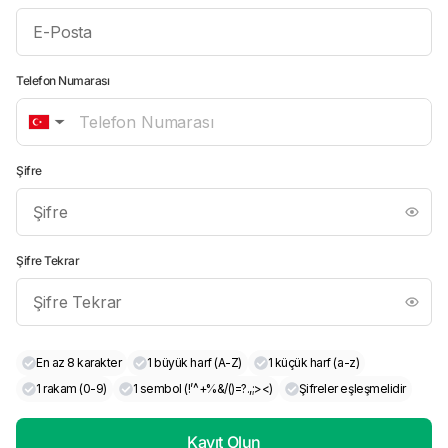
Telefon Numarası
▼
Şifre
Şifre Tekrar
En az 8 karakter
1 büyük harf (A-Z)
1 küçük harf (a-z)
1 rakam (0-9)
1 sembol (!’^+%&/()=?.,;><)
Şifreler eşleşmelidir
Kayıt Olun